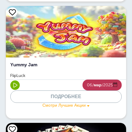
Yummy Jam
FlipLuck
06/
мар
/2025
ПОДРОБНЕЕ
Смотри Лучшие Акции