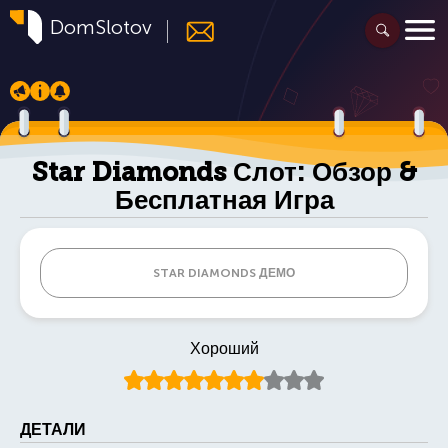
DomSlotov
Star Diamonds Слот: Обзор &
Бесплатная Игра
STAR DIAMONDS ДЕМО
Хороший
ДЕТАЛИ