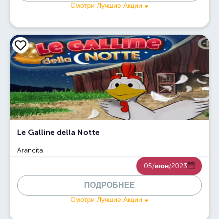
Смотри Лучшие Акции
Le Galline della Notte
Arancita
05/
июн
/2023
ПОДРОБНЕЕ
Смотри Лучшие Акции