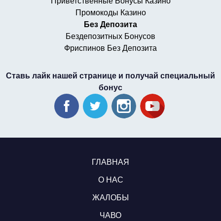
Приветственные Бонусы Казино
Промокоды Казино
Без Депозита
Бездепозитных Бонусов
Фриспинов Без Депозита
Ставь лайк нашей странице и получай специальный
бонус
ГЛАВНАЯ
О НАС
ЖАЛОБЫ
ЧАВО