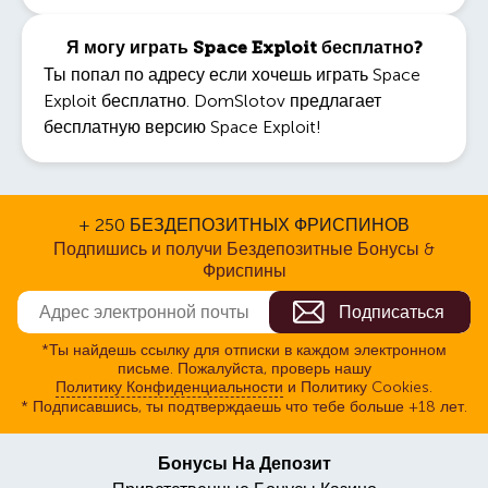
Я могу играть Space Exploit бесплатно?
Ты попал по адресу если хочешь играть Space
Exploit бесплатно. DomSlotov предлагает
бесплатную версию Space Exploit!
+ 250 БЕЗДЕПОЗИТНЫХ ФРИСПИНОВ
Подпишись и получи Бездепозитные Бонусы &
Фриспины
*Ты найдешь ссылку для отписки в каждом электронном
письме. Пожалуйста, проверь нашу
Политику Конфиденциальности
и Политику Cookies.
* Подписавшись, ты подтверждаешь что тебе больше +18 лет.
Бонусы На Депозит