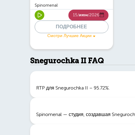
Spinomenal
15/
июн
/2026
ПОДРОБНЕЕ
Смотри Лучшие Акции
Snegurochka II FAQ
RTP для Snegurochka II – 95.72%.
Spinomenal — студия, создавшая Snegurochk