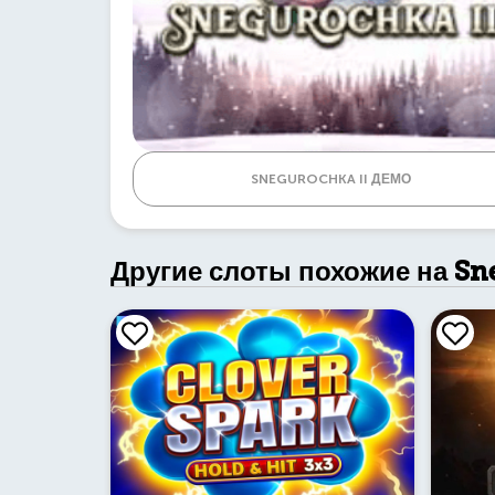
SNEGUROCHKA II ДЕМО
Другие слоты похожие на Sn