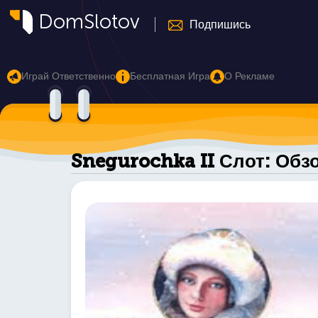
DomSlotov
Подпишись
Играй Ответственно
Бесплатная Игра
О Рекламе
Snegurochka II Слот: Обз