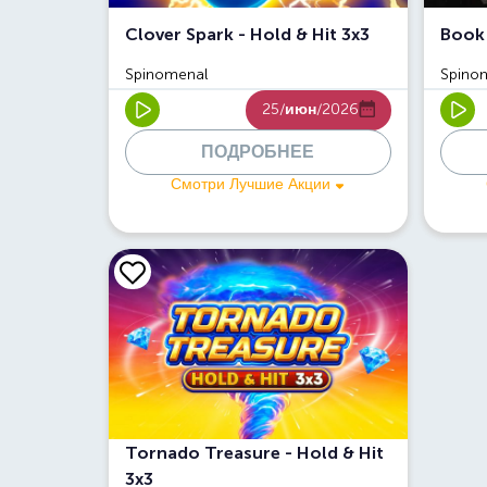
Clover Spark - Hold & Hit 3x3
Book 
Spinomenal
Spino
25/
июн
/2026
ПОДРОБНЕЕ
Смотри Лучшие Акции
Tornado Treasure - Hold & Hit
3x3