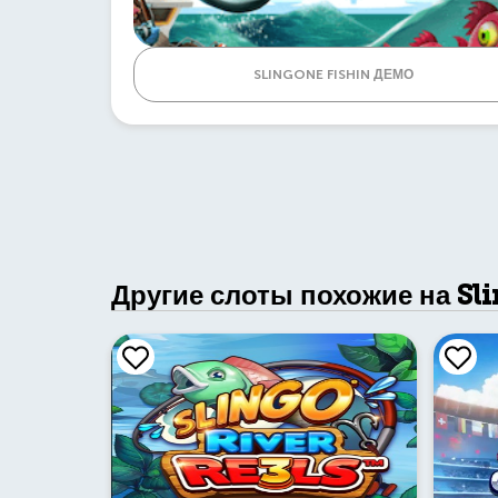
SLINGONE FISHIN ДЕМО
Другие слоты похожие на Sl