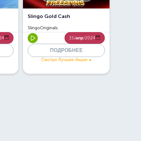
Slingo Gold Cash
SlingoOriginals
24
15/
апр
/2024
ПОДРОБНЕЕ
Смотри Лучшие Акции