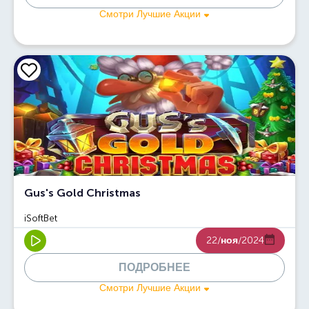
Смотри Лучшие Акции
Gus's Gold Christmas
iSoftBet
22/
ноя
/2024
ПОДРОБНЕЕ
Смотри Лучшие Акции