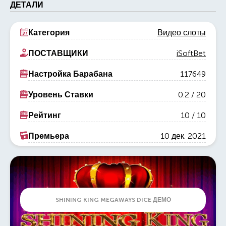
ДЕТАЛИ
Категория
Видео слоты
ПОСТАВЩИКИ
iSoftBet
Настройка Барабана
117649
Уровень Ставки
0.2
/
20
Рейтинг
10 / 10
Премьера
10 дек. 2021
SHINING KING MEGAWAYS DICE ДЕМО