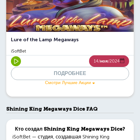
Lure of the Lamp Megaways
iSoftBet
14/
ноя
/2024
ПОДРОБНЕЕ
Смотри Лучшие Акции
Shining King Megaways Dice FAQ
Кто создал Shining King Megaways Dice?
iSoftBet — студия, создавшая Shining King