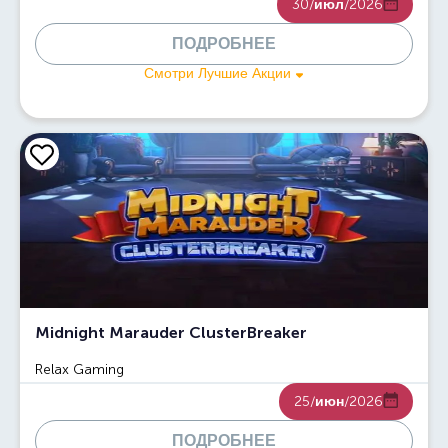
30/
июл
/2026
ПОДРОБНЕЕ
Смотри Лучшие Акции
Midnight Marauder ClusterBreaker
Relax Gaming
25/
июн
/2026
ПОДРОБНЕЕ