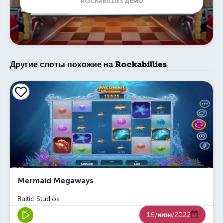
ROCKABILLIES ДЕМО
Другие слоты похожие на Rockabillies
Mermaid Megaways
Baltic Studios
16/
июн
/2022