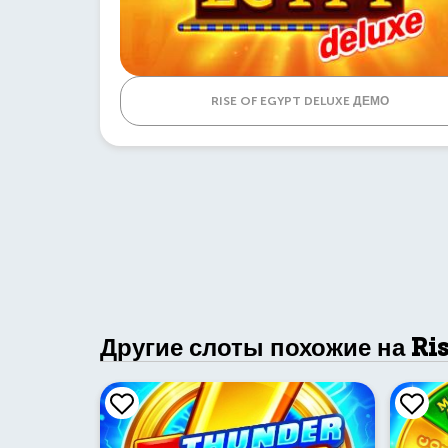
RISE OF EGYPT DELUXE ДЕМО
Другие слоты похожие на Ris