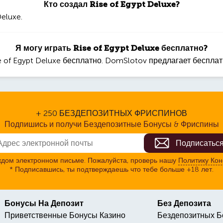
Кто создал Rise of Egypt Deluxe?
eluxe.
Я могу играть Rise of Egypt Deluxe бесплатно?
e of Egypt Deluxe бесплатно. DomSlotov предлагает бесплат
+ 250 БЕЗДЕПОЗИТНЫХ ФРИСПИНОВ
Подпишись и получи Бездепозитные Бонусы & Фриспины
ждом электронном письме. Пожалуйста, проверь нашу
Политику Ко
* Подписавшись, ты подтверждаешь что тебе больше +18 лет.
Бонусы На Депозит
Без Депозита
Приветственные Бонусы Казино
Бездепозитных Б