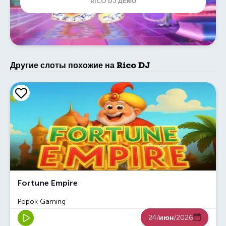
RICO DJ ДЕМО
Другие слоты похожие на Rico DJ
Fortune Empire
Popok Gaming
24/
июн
/2026