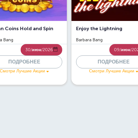
an Coins Hold and Spin
Enjoy the Lightning
a Bang
Barbara Bang
30/
июн
/2026
09/
июн
/20
ПОДРОБНЕЕ
ПОДРОБНЕЕ
Смотри Лучшие Акции
Смотри Лучшие Акции