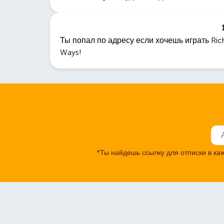
Ты попал по адресу если хочешь играть Ric
Ways!
*Ты найдешь ссылку для отписки в ка