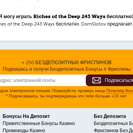
Я могу играть Riches of the Deep 243 Ways бесплатно
hes of the Deep 243 Ways бесплатно. DomSlotov предлагает
+ 250 БЕЗДЕПОЗИТНЫХ ФРИСПИНОВ
Подпишись и получи Бездепозитные Бонусы & Фриспины
ждом электронном письме. Пожалуйста, проверь нашу
Политику Ко
* Подписавшись, ты подтверждаешь что тебе больше +18 лет.
Бонусы На Депозит
Без Депозита
Приветственные Бонусы Казино
Бездепозитных Б
Промокоды Казино
Фриспинов Без Д