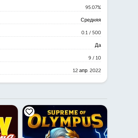
95.07%
Средняя
0.1
/
500
Да
9 / 10
12 апр. 2022