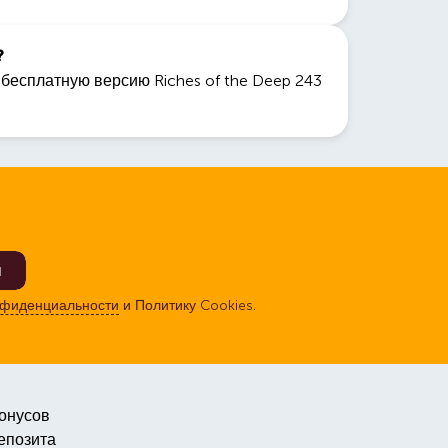
?
 бесплатную версию Riches of the Deep 243
нфиденциальности
и Политику Cookies.
онусов
епозита