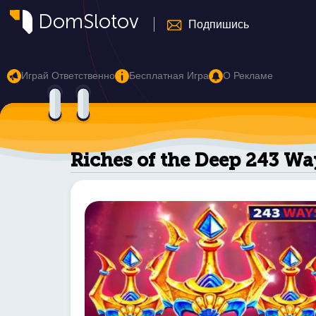
DomSlotov
Подпишись
Играй Ответственно
Бесплатная Игра
О Рекламе
Riches of the Deep 243 Wa