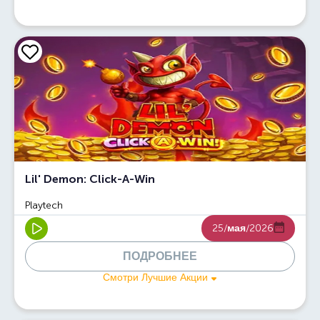
Lil' Demon: Click-A-Win
Playtech
25/
мая
/2026
ПОДРОБНЕЕ
Смотри Лучшие Акции