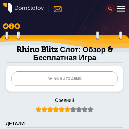
DomSlotov
Rhino Blitz Слот: Обзор &
Бесплатная Игра
RHINO BLITZ ДЕМО
Средний
ДЕТАЛИ