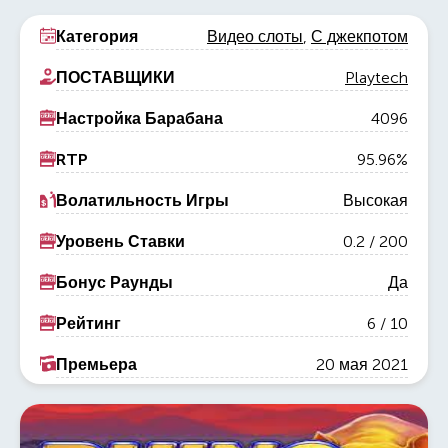
Категория
Видео слоты
,
С джекпотом
ПОСТАВЩИКИ
Playtech
Настройка Барабана
4096
RTP
95.96%
Волатильность Игры
Высокая
Уровень Ставки
0.2
/
200
Бонус Раунды
Да
Рейтинг
6 / 10
Премьера
20 мая 2021