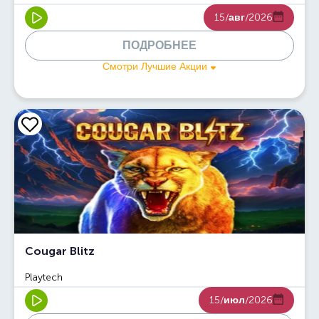
15/
авг
/2026
ПОДРОБНЕЕ
Смотри Лучшие Акции
Cougar Blitz
Playtech
15/
июл
/2026