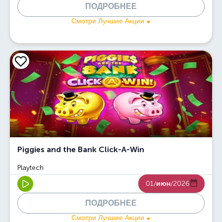
ПОДРОБНЕЕ
Смотри Лучшие Акции
Piggies and the Bank Click-A-Win
Playtech
01/
июн
/2026
ПОДРОБНЕЕ
Смотри Лучшие Акции