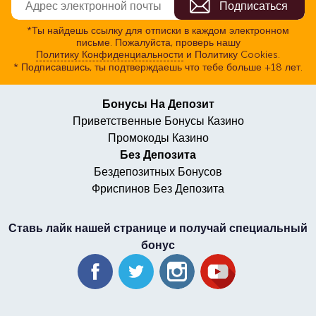
*Ты найдешь ссылку для отписки в каждом электронном
письме. Пожалуйста, проверь нашу
Политику Конфиденциальности
и Политику Cookies.
* Подписавшись, ты подтверждаешь что тебе больше +18 лет.
Бонусы На Депозит
Приветственные Бонусы Казино
Промокоды Казино
Без Депозита
Бездепозитных Бонусов
Фриспинов Без Депозита
Ставь лайк нашей странице и получай специальный
бонус