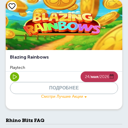
Blazing Rainbows
Playtech
24/
мая
/2026
ПОДРОБНЕЕ
Смотри Лучшие Акции
Rhino Blitz FAQ