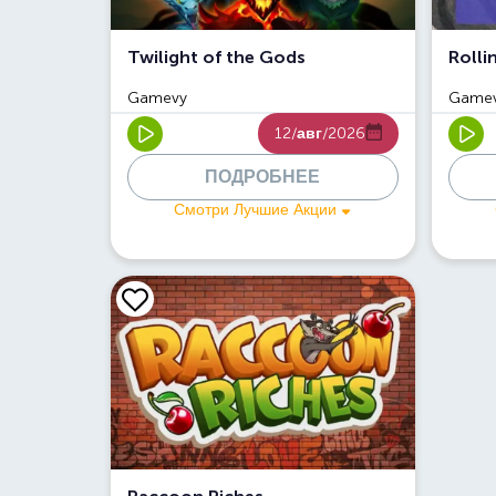
Twilight of the Gods
Rolli
Gamevy
Game
12/
авг
/2026
ПОДРОБНЕЕ
Смотри Лучшие Акции