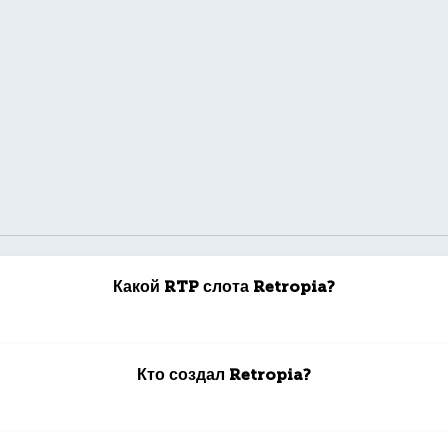
Какой RTP слота Retropia?
Кто создал Retropia?