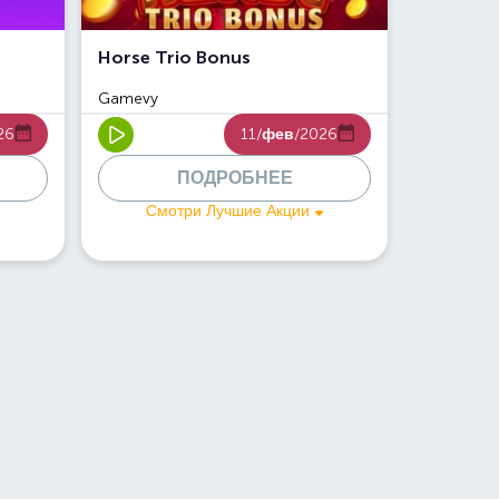
Horse Trio Bonus
Gamevy
26
11/
фев
/2026
ПОДРОБНЕЕ
Смотри Лучшие Акции