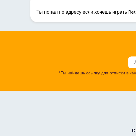
Ты попал по адресу если хочешь играть Ret
*Ты найдешь ссылку для отписки в ка
С