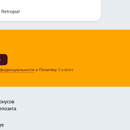
Retropia!
нфиденциальности
и Политику Cookies.
онусов
епозита
ус