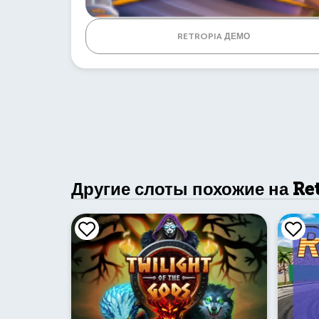
RETROPIA ДЕМО
Другие слоты похожие на Re