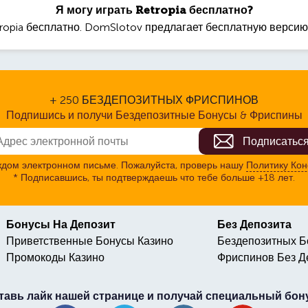
Я могу играть Retropia бесплатно?
ropia бесплатно. DomSlotov предлагает бесплатную версию 
+ 250 БЕЗДЕПОЗИТНЫХ ФРИСПИНОВ
Подпишись и получи Бездепозитные Бонусы & Фриспины
ждом электронном письме. Пожалуйста, проверь нашу
Политику Ко
* Подписавшись, ты подтверждаешь что тебе больше +18 лет.
Бонусы На Депозит
Без Депозита
Приветственные Бонусы Казино
Бездепозитных Б
Промокоды Казино
Фриспинов Без Д
тавь лайк нашей странице и получай специальный бон