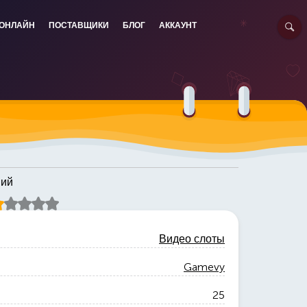
Бездепозитные Бонусы
Pragmatic Play
Фриспины Б
En
 ОНЛАЙН
ПОСТАВЩИКИ
БЛОГ
АККАУНТ
Вх
Приветственные Бонусы Казино
NetEnt
Sp
ний
Видео слоты
Gamevy
25