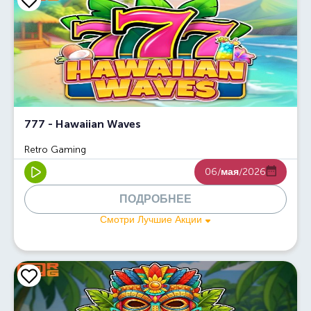
777 - Hawaiian Waves
Retro Gaming
06/
мая
/2026
ПОДРОБНЕЕ
Смотри Лучшие Акции