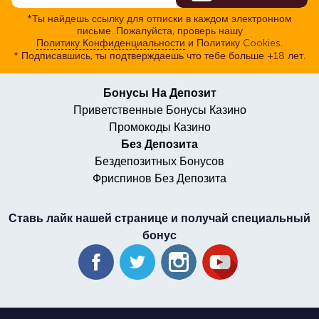
*Ты найдешь ссылку для отписки в каждом электронном
письме. Пожалуйста, проверь нашу
Политику Конфиденциальности
и Политику Cookies.
* Подписавшись, ты подтверждаешь что тебе больше +18 лет.
Бонусы На Депозит
Приветственные Бонусы Казино
Промокоды Казино
Без Депозита
Бездепозитных Бонусов
Фриспинов Без Депозита
Ставь лайк нашей странице и получай специальный
бонус