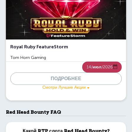
Royal Ruby FeatureStorm
Tom Horn Gaming
14/
июл
/2026
ПОДРОБНЕЕ
Смотри Лучшие Акции
Red Head Bounty FAQ
Какой RTP слота Red Head Bounty?