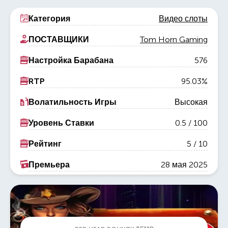
Категория
Видео слоты
ПОСТАВЩИКИ
Tom Horn Gaming
Настройка Барабана
576
RTP
95.03%
Волатильность Игры
Высокая
Уровень Ставки
0.5
/
100
Рейтинг
5 / 10
Премьера
28 мая 2025