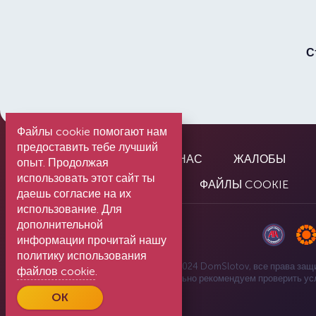
С
Файлы cookie помогают нам
предоставить тебе лучший
ГЛАВНАЯ
О НАС
ЖАЛОБЫ
опыт. Продолжая
использовать этот сайт ты
ФАЙЛЫ COOKIE
даешь согласие на их
использование. Для
дополнительной
информации прочитай нашу
политику использования
Copyright © 2024 DomSlotov, все права защ
файлов cookie
.
Мы настоятельно рекомендуем проверить усл
OK