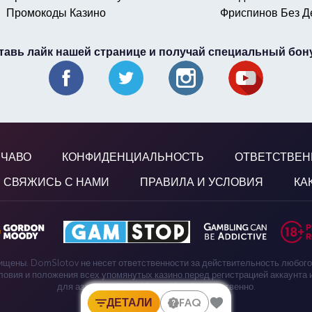
Промокоды Казино
Фриспинов Без Д
тавь лайк нашей странице и получай специальный бон
ЧАВО
КОНФИДЕНЦИАЛЬНОСТЬ
ОТВЕТСТВЕН
СВЯЖИСЬ С НАМИ
ПРАВИЛА И УСЛОВИЯ
КА
ищены. DomSlotov не несет ответственности за действительность любого
овия и положения всех упомянутых казино перед регистрацией аккаунта и
для азартных игр – 18 лет. Играй ответственно.
ДЕТАЛИ
FAQ