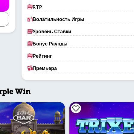
RTP
Волатильность Игры
Уровень Ставки
Бонус Раунды
Рейтинг
Премьера
rple Win