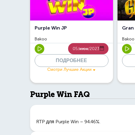
Purple Win JP
Gran 
Bakoo
Bakoo
05/
июн
/2023
ПОДРОБНЕЕ
Смотри Лучшие Акции
Purple Win FAQ
RTP для Purple Win – 94.46%.