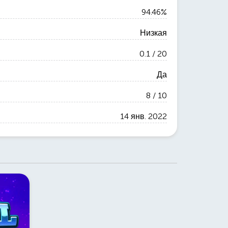
94.46%
Низкая
0.1
/
20
Да
8 / 10
14 янв. 2022