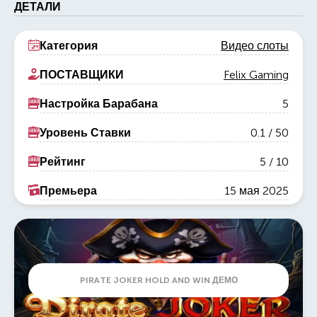
ДЕТАЛИ
Категория
Видео слоты
ПОСТАВЩИКИ
Felix Gaming
Настройка Барабана
5
Уровень Ставки
0.1
/
50
Рейтинг
5 / 10
Премьера
15 мая 2025
PIRATE JOKER HOLD AND WIN ДЕМО