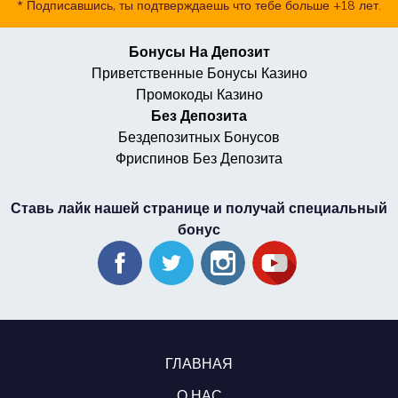
* Подписавшись, ты подтверждаешь что тебе больше +18 лет.
Бонусы На Депозит
Приветственные Бонусы Казино
Промокоды Казино
Без Депозита
Бездепозитных Бонусов
Фриспинов Без Депозита
Ставь лайк нашей странице и получай специальный
бонус
ГЛАВНАЯ
О НАС