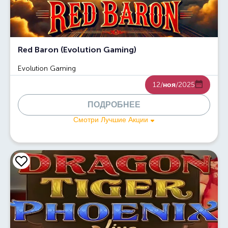
Red Baron (Evolution Gaming)
Evolution Gaming
12/
ноя
/2025
ПОДРОБНЕЕ
Смотри Лучшие Акции