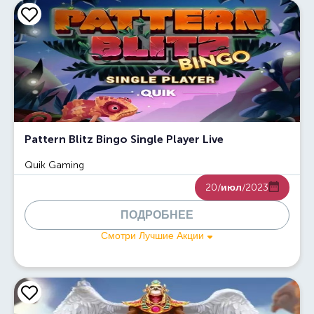
Pattern Blitz Bingo Single Player Live
Quik Gaming
20/
июл
/2023
ПОДРОБНЕЕ
Смотри Лучшие Акции