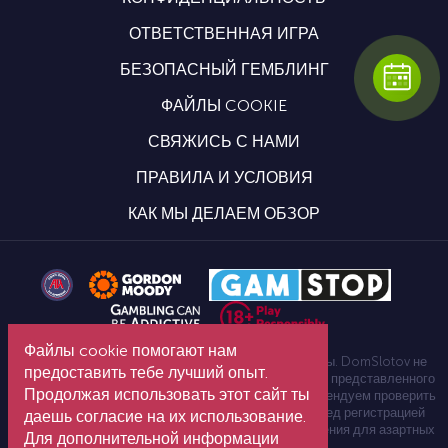
ОТВЕТСТВЕННАЯ ИГРА
БЕЗОПАСНЫЙ ГЕМБЛИНГ
ФАЙЛЫ COOKIE
СВЯЖИСЬ С НАМИ
ПРАВИЛА И УСЛОВИЯ
КАК МЫ ДЕЛАЕМ ОБЗОР
Файлы cookie помогают нам
Copyright © 2024 DomSlotov, все права защищены. DomSlotov не
предоставить тебе лучший опыт.
несет ответственности за действительность любого представленного
Продолжая использовать этот сайт ты
предложения на веб-сайте. Мы настоятельно рекомендуем проверить
условия и положения всех упомянутых казино перед регистрацией
даешь согласие на их использование.
аккаунта и внесения депозита. Возрастные ограничения для азартных
Для дополнительной информации
игр – 18 лет. Играй ответственно.