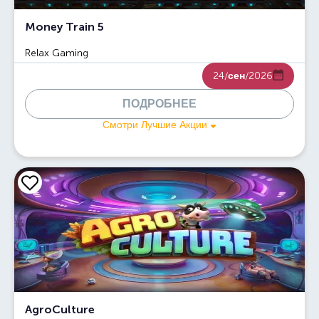
Money Train 5
Relax Gaming
24/
сен
/2026
ПОДРОБНЕЕ
Смотри Лучшие Акции
AgroCulture