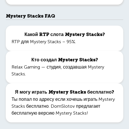
Mystery Stacks FAQ
Какой RTP слота Mystery Stacks?
RTP для Mystery Stacks – 95%.
Кто создал Mystery Stacks?
Relax Gaming — студия, создавшая Mystery
Stacks.
Я могу играть Mystery Stacks бесплатно?
Ты попал по адресу если хочешь играть Mystery
Stacks бесплатно. DomSlotov предлагает
бесплатную версию Mystery Stacks!