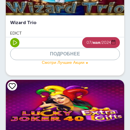
Wizard Trio
EDICT
07/
мая
/2024
ПОДРОБНЕЕ
Смотри Лучшие Акции