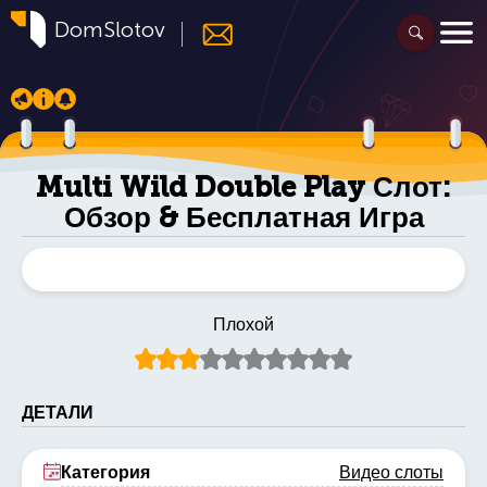
DomSlotov
Multi Wild Double Play Слот:
Обзор & Бесплатная Игра
Плохой
ДЕТАЛИ
Категория
Видео слоты