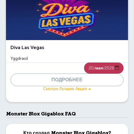
Diva Las Vegas
Yggdrasil
20/
мая
/2026
ПОДРОБНЕЕ
Смотри Лучшие Акции
Monster Blox Gigablox FAQ
Кто создал Monster Blox Gigablox?