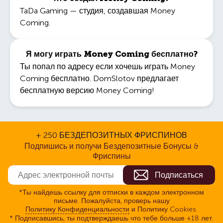
TaDa Gaming — студия, создавшая Money
Coming.
Я могу играть Money Coming бесплатно?
Ты попал по адресу если хочешь играть Money
Coming бесплатно. DomSlotov предлагает
бесплатную версию Money Coming!
+ 250 БЕЗДЕПОЗИТНЫХ ФРИСПИНОВ
Подпишись и получи Бездепозитные Бонусы &
Фриспины
*Ты найдешь ссылку для отписки в каждом электронном
письме. Пожалуйста, проверь нашу
Политику Конфиденциальности
и Политику Cookies.
* Подписавшись, ты подтверждаешь что тебе больше +18 лет.