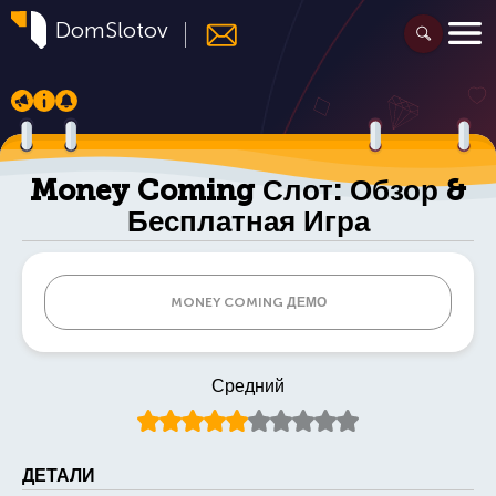
DomSlotov
Money Coming Слот: Обзор &
Бесплатная Игра
MONEY COMING ДЕМО
Средний
ДЕТАЛИ