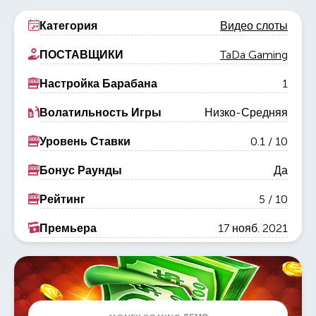
Категория
Видео слоты
ПОСТАВЩИКИ
TaDa Gaming
Настройка Барабана
1
Волатильность Игры
Низко-Средняя
Уровень Ставки
0.1
/
10
Бонус Раунды
Да
Рейтинг
5 / 10
Премьера
17 нояб. 2021