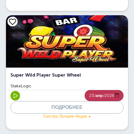
Super Wild Player Super Wheel
StakeLogic
23/
апр
/2026
ПОДРОБНЕЕ
Смотри Лучшие Акции