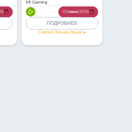
KA Gaming
26
03/
июн
/2026
ПОДРОБНЕЕ
Смотри Лучшие Акции