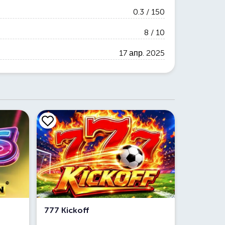
0.3
/
150
8 / 10
17 апр. 2025
n
777 Kickoff