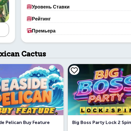
Уровень Ставки
Рейтинг
Премьера
xican Cactus
de Pelican Buy Feature
Big Boss Party Lock 2 Spi