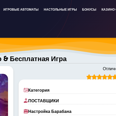
ИГРОВЫЕ АВТОМАТЫ
НАСТОЛЬНЫЕ ИГРЫ
БОНУСЫ
КАЗИНО
р & Бесплатная Игра
Отлич
Категория
ПОСТАВЩИКИ
Настройка Барабана