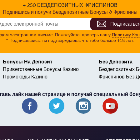
+ 250 БЕЗДЕПОЗИТНЫХ ФРИСПИНОВ
Подпишись и получи Бездепозитные Бонусы & Фриспины
ждом электронном письме. Пожалуйста, проверь нашу
Политику Ко
* Подписавшись, ты подтверждаешь что тебе больше +18 лет.
Бонусы На Депозит
Без Депозита
Приветственные Бонусы Казино
Бездепозитных Б
Промокоды Казино
Фриспинов Без Д
тавь лайк нашей странице и получай специальный бон