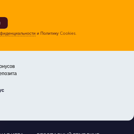
нфиденциальности
и Политику Cookies.
онусов
епозита
ус