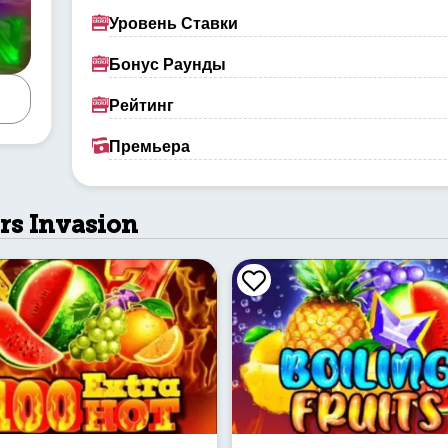
Уровень Ставки
Бонус Раунды
Рейтинг
Премьера
rs Invasion