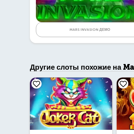
MARS INVASION ДЕМО
Другие слоты похожие на Ma