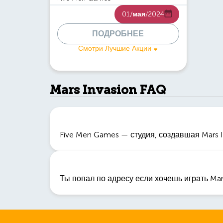
01/
мая
/2024
ПОДРОБНЕЕ
Смотри Лучшие Акции
Mars Invasion FAQ
Five Men Games — студия, создавшая Mars I
Ты попал по адресу если хочешь играть Mar