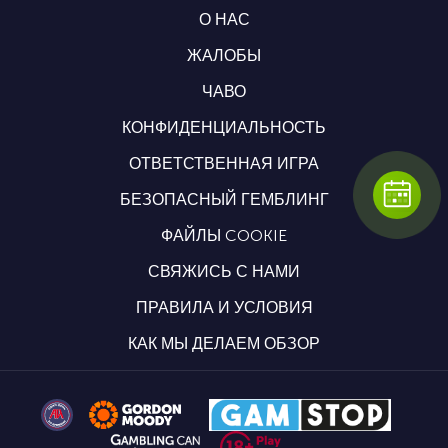
О НАС
ЖАЛОБЫ
ЧАВО
КОНФИДЕНЦИАЛЬНОСТЬ
ОТВЕТСТВЕННАЯ ИГРА
БЕЗОПАСНЫЙ ГЕМБЛИНГ
ФАЙЛЫ COOKIE
СВЯЖИСЬ С НАМИ
ПРАВИЛА И УСЛОВИЯ
КАК МЫ ДЕЛАЕМ ОБЗОР