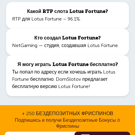
Какой RTP слота Lotus Fortune?
RTP для Lotus Fortune – 96.1%.
Кто создал Lotus Fortune?
NetGaming — студия, создавшая Lotus Fortune.
Я могу играть Lotus Fortune бесплатно?
Ты попал по адресу если хочешь играть Lotus
Fortune бесплатно. DomSlotov предлагает
бесплатную версию Lotus Fortune!
+ 250 БЕЗДЕПОЗИТНЫХ ФРИСПИНОВ
Подпишись и получи Бездепозитные Бонусы &
Фриспины