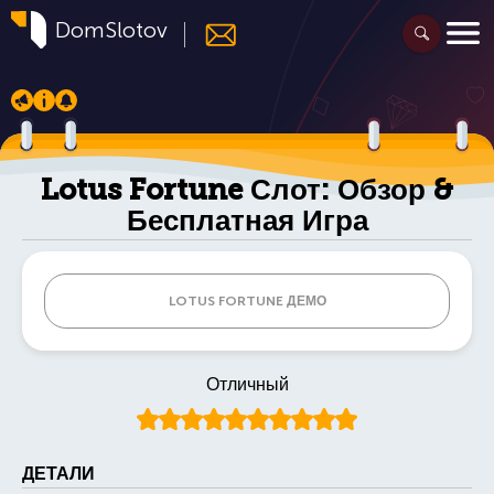
DomSlotov
Lotus Fortune Слот: Обзор &
Бесплатная Игра
LOTUS FORTUNE ДЕМО
Отличный
ДЕТАЛИ