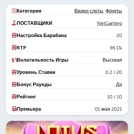
Категория
Видео слоты
,
Фрукты
ПОСТАВЩИКИ
NetGaming
Настройка Барабана
20
RTP
96.1%
Волатильность Игры
Высокая
Уровень Ставки
0.2
/
20
Бонус Раунды
Да
Рейтинг
10 / 10
Премьера
01 мая 2021