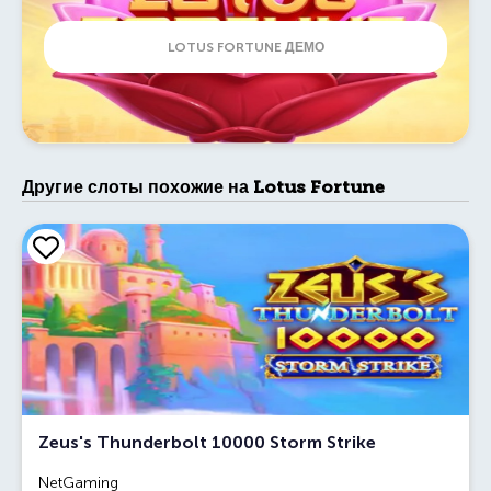
LOTUS FORTUNE ДЕМО
Другие слоты похожие на Lotus Fortune
Zeus's Thunderbolt 10000 Storm Strike
NetGaming