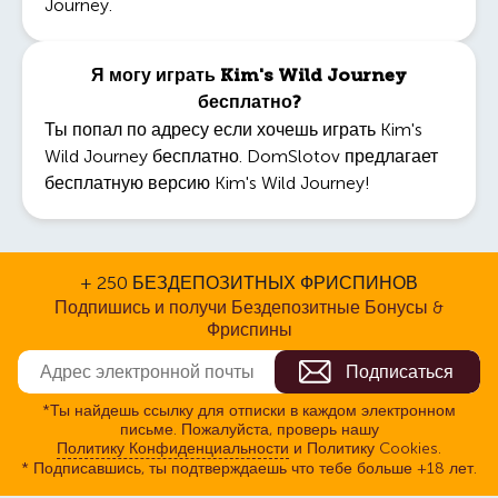
Journey.
Я могу играть Kim's Wild Journey
бесплатно?
Ты попал по адресу если хочешь играть Kim's
Wild Journey бесплатно. DomSlotov предлагает
бесплатную версию Kim's Wild Journey!
+ 250 БЕЗДЕПОЗИТНЫХ ФРИСПИНОВ
Подпишись и получи Бездепозитные Бонусы &
Фриспины
*Ты найдешь ссылку для отписки в каждом электронном
письме. Пожалуйста, проверь нашу
Политику Конфиденциальности
и Политику Cookies.
* Подписавшись, ты подтверждаешь что тебе больше +18 лет.