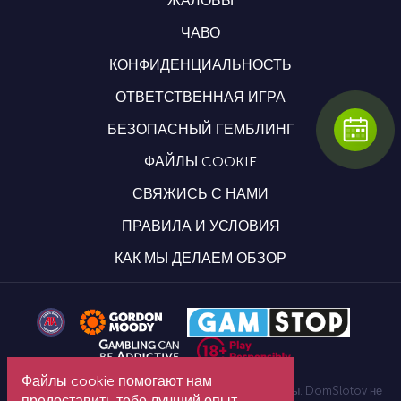
ЖАЛОБЫ
ЧАВО
КОНФИДЕНЦИАЛЬНОСТЬ
ОТВЕТСТВЕННАЯ ИГРА
БЕЗОПАСНЫЙ ГЕМБЛИНГ
ФАЙЛЫ COOKIE
СВЯЖИСЬ С НАМИ
ПРАВИЛА И УСЛОВИЯ
КАК МЫ ДЕЛАЕМ ОБЗОР
Файлы cookie помогают нам
Copyright © 2024 DomSlotov, все права защищены. DomSlotov не
предоставить тебе лучший опыт.