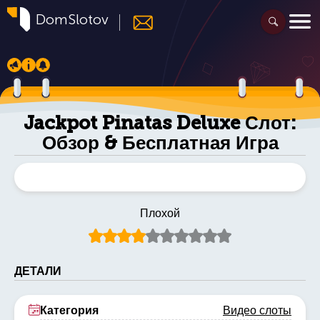
DomSlotov
Jackpot Pinatas Deluxe Слот:
Обзор & Бесплатная Игра
Плохой
ДЕТАЛИ
Категория
Видео слоты