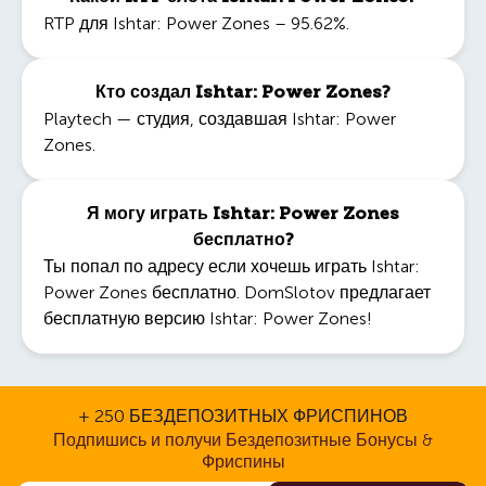
RTP для Ishtar: Power Zones – 95.62%.
Кто создал Ishtar: Power Zones?
Playtech — студия, создавшая Ishtar: Power
Zones.
Я могу играть Ishtar: Power Zones
бесплатно?
Ты попал по адресу если хочешь играть Ishtar:
Power Zones бесплатно. DomSlotov предлагает
бесплатную версию Ishtar: Power Zones!
+ 250 БЕЗДЕПОЗИТНЫХ ФРИСПИНОВ
Подпишись и получи Бездепозитные Бонусы &
Фриспины