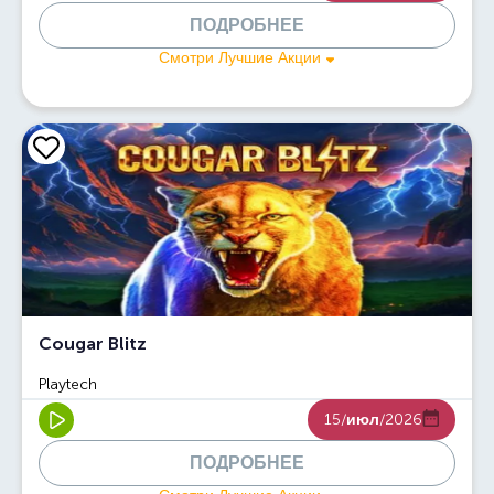
ПОДРОБНЕЕ
Смотри Лучшие Акции
Cougar Blitz
Playtech
15/
июл
/2026
ПОДРОБНЕЕ