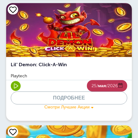
Lil' Demon: Click-A-Win
Playtech
25/
мая
/2026
ПОДРОБНЕЕ
Смотри Лучшие Акции