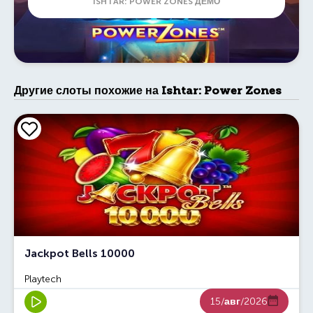
ISHTAR: POWER ZONES ДЕМО
Другие слоты похожие на Ishtar: Power Zones
Jackpot Bells 10000
Playtech
15/
авг
/2026