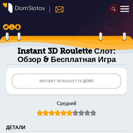
DomSlotov
Instant 3D Roulette Слот:
Обзор & Бесплатная Игра
INSTANT 3D ROULETTE ДЕМО
Средний
ДЕТАЛИ