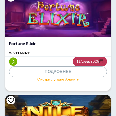
Fortune Elixir
World Match
11/
фев
/2026
ПОДРОБНЕЕ
Смотри Лучшие Акции