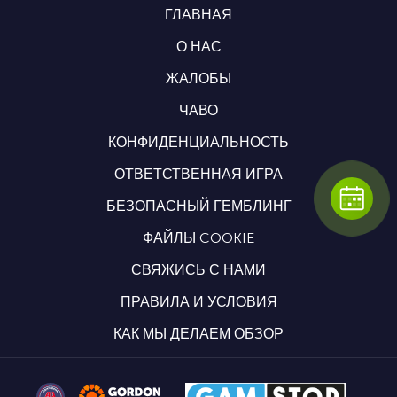
ГЛАВНАЯ
О НАС
ЖАЛОБЫ
ЧАВО
КОНФИДЕНЦИАЛЬНОСТЬ
ОТВЕТСТВЕННАЯ ИГРА
БЕЗОПАСНЫЙ ГЕМБЛИНГ
ФАЙЛЫ COOKIE
СВЯЖИСЬ С НАМИ
ПРАВИЛА И УСЛОВИЯ
КАК МЫ ДЕЛАЕМ ОБЗОР