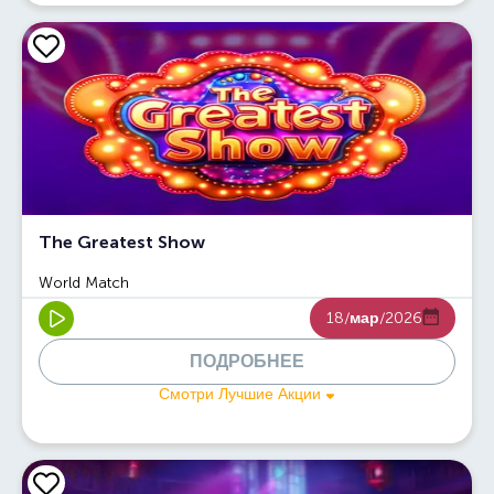
The Greatest Show
World Match
18/
мар
/2026
ПОДРОБНЕЕ
Смотри Лучшие Акции