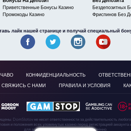
Бонусы На Депозит
Без Депозита
Приветственные Бонусы Казино
Бездепозитных Б
Промокоды Казино
Фриспинов Без Д
тавь лайк нашей странице и получай специальный бон
ЧАВО
КОНФИДЕНЦИАЛЬНОСТЬ
ОТВЕТСТВЕН
СВЯЖИСЬ С НАМИ
ПРАВИЛА И УСЛОВИЯ
КА
ищены. DomSlotov не несет ответственности за действительность любого
овия и положения всех упомянутых казино перед регистрацией аккаунта и
для азартных игр – 18 лет. Играй ответственно.