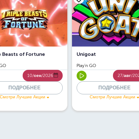
e Beasts of Fortune
Unigoat
 GO
Play’n GO
10/
сен
/2026
27/
авг
/20
ПОДРОБНЕЕ
ПОДРОБНЕЕ
Смотри Лучшие Акции
Смотри Лучшие Акции