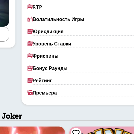
RTP
Волатильность Игры
Юрисдикция
Уровень Ставки
Фриспины
Бонус Раунды
Рейтинг
Премьера
 Joker