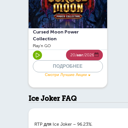
Cursed Moon Power
Collection
Play’n GO
20/
авг
/2026
ПОДРОБНЕЕ
Смотри Лучшие Акции
Ice Joker FAQ
RTP для Ice Joker – 96.23%.