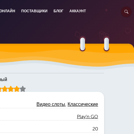
Бездепозитные Бонусы
Pragmatic Play
Фриспины Б
En
 ОНЛАЙН
ПОСТАВЩИКИ
БЛОГ
АККАУНТ
Вх
Приветственные Бонусы Казино
NetEnt
Sp
ный
Видео слоты
,
Классические
Play'n GO
20