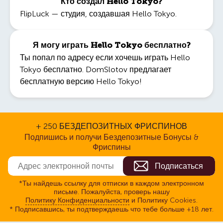
Кто создал Hello Tokyo?
FlipLuck — студия, создавшая Hello Tokyo.
Я могу играть Hello Tokyo бесплатно?
Ты попал по адресу если хочешь играть Hello
Tokyo бесплатно. DomSlotov предлагает
бесплатную версию Hello Tokyo!
+ 250 БЕЗДЕПОЗИТНЫХ ФРИСПИНОВ
Подпишись и получи Бездепозитные Бонусы &
Фриспины
*Ты найдешь ссылку для отписки в каждом электронном
письме. Пожалуйста, проверь нашу
Политику Конфиденциальности
и Политику Cookies.
* Подписавшись, ты подтверждаешь что тебе больше +18 лет.