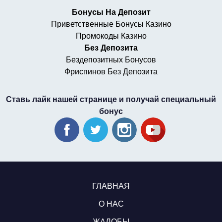
Бонусы На Депозит
Приветственные Бонусы Казино
Промокоды Казино
Без Депозита
Бездепозитных Бонусов
Фриспинов Без Депозита
Ставь лайк нашей странице и получай специальный
бонус
ГЛАВНАЯ
О НАС
ЖАЛОБЫ