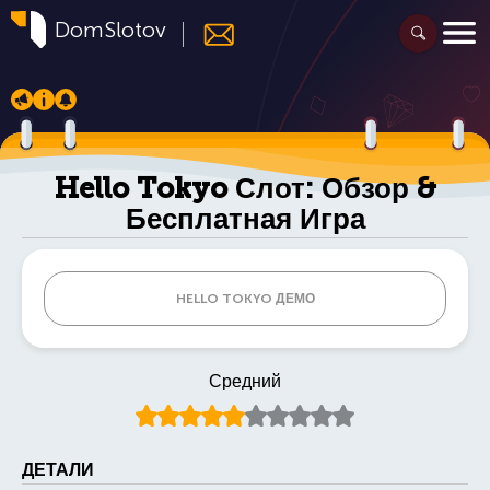
DomSlotov
Hello Tokyo Слот: Обзор &
Бесплатная Игра
HELLO TOKYO ДЕМО
Средний
ДЕТАЛИ