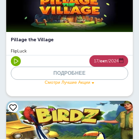
Pillage the Village
FlipLuck
17/
окт
/2024
ПОДРОБНЕЕ
Смотри Лучшие Акции