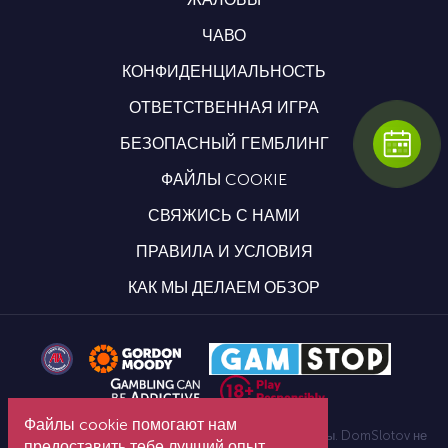
ЧАВО
КОНФИДЕНЦИАЛЬНОСТЬ
ОТВЕТСТВЕННАЯ ИГРА
БЕЗОПАСНЫЙ ГЕМБЛИНГ
ФАЙЛЫ COOKIE
СВЯЖИСЬ С НАМИ
ПРАВИЛА И УСЛОВИЯ
КАК МЫ ДЕЛАЕМ ОБЗОР
Файлы cookie помогают нам
Copyright © 2024 DomSlotov, все права защищены. DomSlotov не
предоставить тебе лучший опыт.