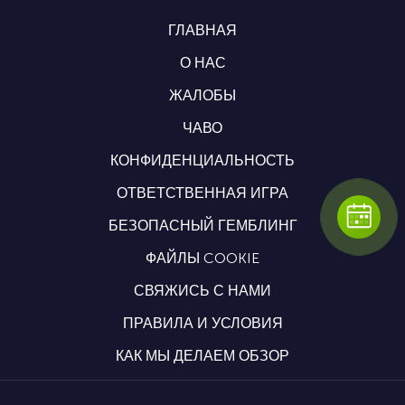
ГЛАВНАЯ
О НАС
ЖАЛОБЫ
ЧАВО
КОНФИДЕНЦИАЛЬНОСТЬ
ОТВЕТСТВЕННАЯ ИГРА
БЕЗОПАСНЫЙ ГЕМБЛИНГ
ФАЙЛЫ COOKIE
СВЯЖИСЬ С НАМИ
ПРАВИЛА И УСЛОВИЯ
КАК МЫ ДЕЛАЕМ ОБЗОР