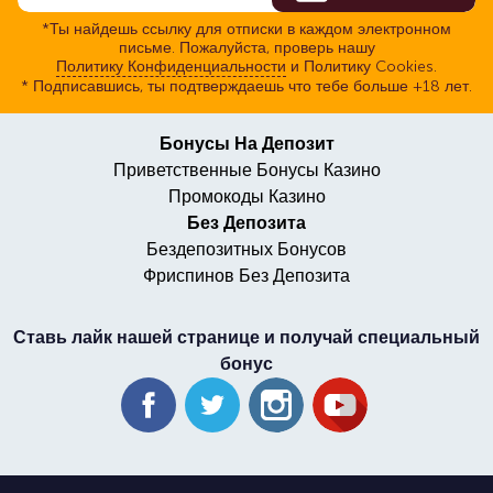
*Ты найдешь ссылку для отписки в каждом электронном
письме. Пожалуйста, проверь нашу
Политику Конфиденциальности
и Политику Cookies.
* Подписавшись, ты подтверждаешь что тебе больше +18 лет.
Бонусы На Депозит
Приветственные Бонусы Казино
Промокоды Казино
Без Депозита
Бездепозитных Бонусов
Фриспинов Без Депозита
Ставь лайк нашей странице и получай специальный
бонус