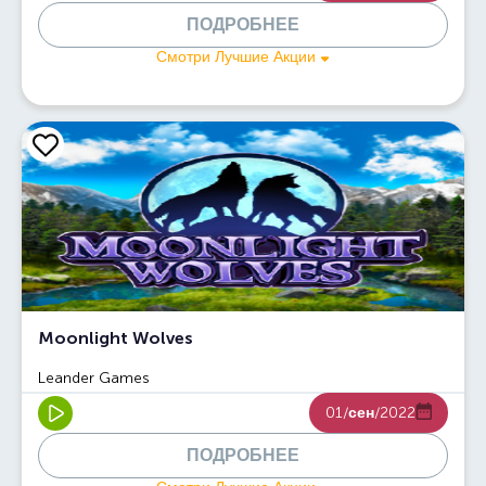
ПОДРОБНЕЕ
Смотри Лучшие Акции
Moonlight Wolves
Leander Games
01/
сен
/2022
ПОДРОБНЕЕ