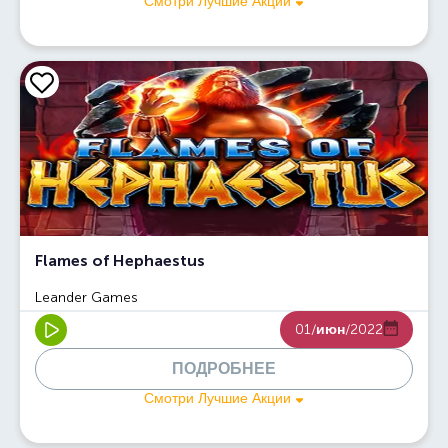
Смотри Лучшие Акции
Flames of Hephaestus
Leander Games
01/
июн
/2022
ПОДРОБНЕЕ
Смотри Лучшие Акции