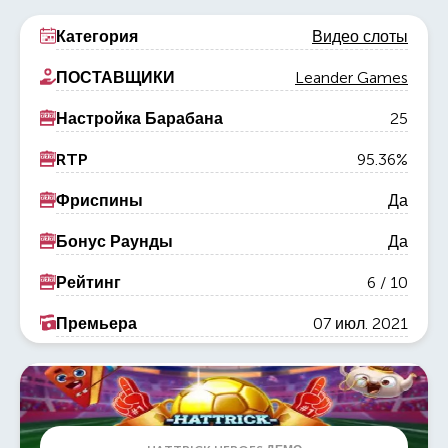
Категория
Видео слоты
ПОСТАВЩИКИ
Leander Games
Настройка Барабана
25
RTP
95.36%
Фриспины
Да
Бонус Раунды
Да
Рейтинг
6 / 10
Премьера
07 июл. 2021