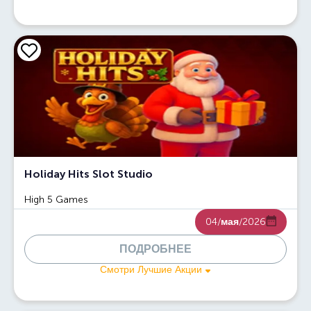
Holiday Hits Slot Studio
High 5 Games
04/
мая
/2026
ПОДРОБНЕЕ
Смотри Лучшие Акции