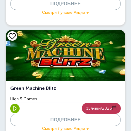
ПОДРОБНЕЕ
Смотри Лучшие Акции
Green Machine Blitz
High 5 Games
15/
июн
/2026
ПОДРОБНЕЕ
Смотри Лучшие Акции