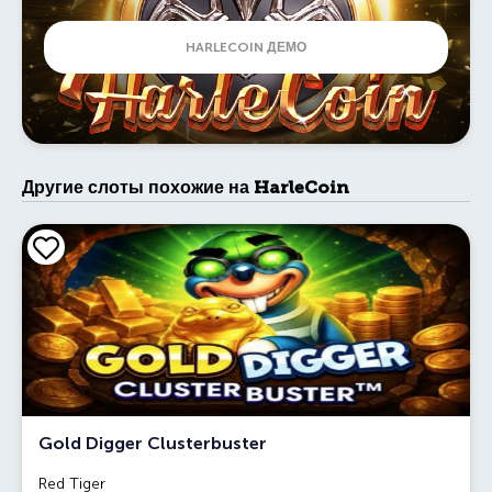
HARLECOIN ДЕМО
Другие слоты похожие на HarleCoin
Gold Digger Clusterbuster
Red Tiger