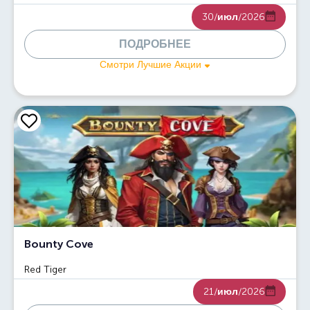
30/
июл
/2026
ПОДРОБНЕЕ
Смотри Лучшие Акции
Bounty Cove
Red Tiger
21/
июл
/2026