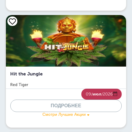
Hit the Jungle
Red Tiger
09/
июл
/2026
ПОДРОБНЕЕ
Смотри Лучшие Акции