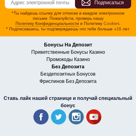
*Ты найдешь ссылку для отписки в каждом электронном
письме. Пожалуйста, проверь нашу
Политику Конфиденциальности
и Политику Cookies.
* Подписавшись, ты подтверждаешь что тебе больше +18 лет.
Бонусы На Депозит
Приветственные Бонусы Казино
Промокоды Казино
Без Депозита
Бездепозитных Бонусов
Фриспинов Без Депозита
Ставь лайк нашей странице и получай специальный
бонус