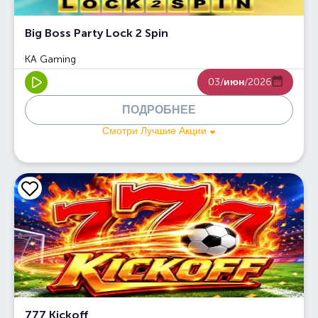
Big Boss Party Lock 2 Spin
KA Gaming
03/
июн
/2026
ПОДРОБНЕЕ
Смотри Лучшие Акции
777 Kickoff