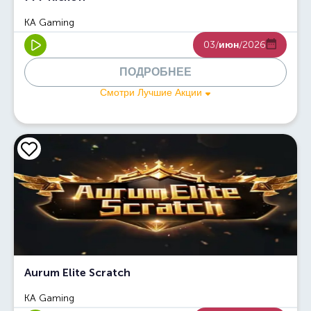
KA Gaming
03/
июн
/2026
ПОДРОБНЕЕ
Смотри Лучшие Акции
Aurum Elite Scratch
KA Gaming