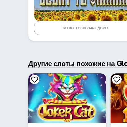
GLORY TO UKRAINE ДЕМО
Другие слоты похожие на Glo