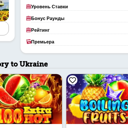
Уровень Ставки
Бонус Раунды
Рейтинг
Премьера
ry to Ukraine