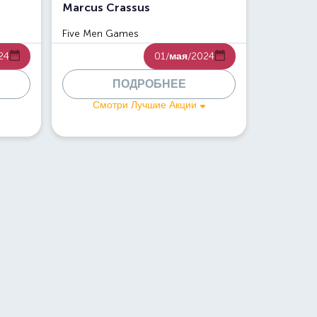
Marcus Crassus
Five Men Games
24
01/
мая
/2024
ПОДРОБНЕЕ
Смотри Лучшие Акции