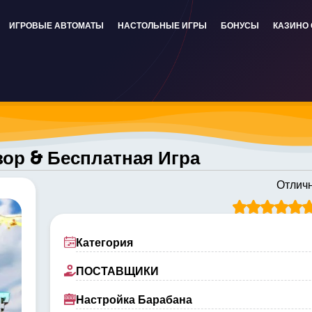
ИГРОВЫЕ АВТОМАТЫ
НАСТОЛЬНЫЕ ИГРЫ
БОНУСЫ
КАЗИНО
зор & Бесплатная Игра
Отлич
Категория
ПОСТАВЩИКИ
Настройка Барабана