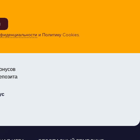
нфиденциальности
и Политику Cookies.
онусов
епозита
ус