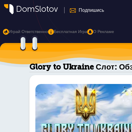
DomSlotov
Подпишись
Играй Ответственно
Бесплатная Игра
О Рекламе
Glory to Ukraine Слот: Об