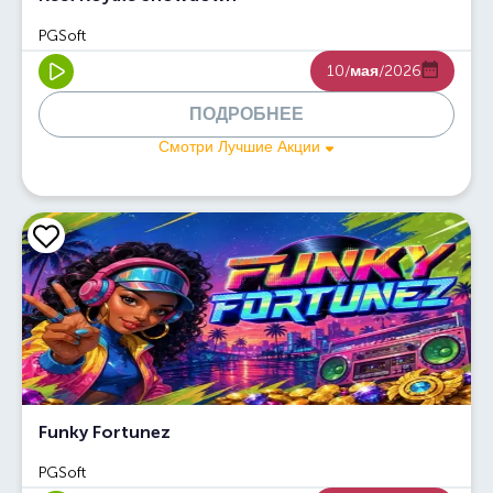
PGSoft
10/
мая
/2026
ПОДРОБНЕЕ
Смотри Лучшие Акции
Funky Fortunez
PGSoft