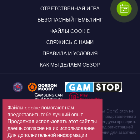
ОТВЕТСТВЕННАЯ ИГРА
БЕЗОПАСНЫЙ ГЕМБЛИНГ
ФАЙЛЫ COOKIE
СВЯЖИСЬ С НАМИ
ПРАВИЛА И УСЛОВИЯ
КАК МЫ ДЕЛАЕМ ОБЗОР
Файлы cookie помогают нам
Copyright © 2024 DomSlotov, все права защищены. DomSlotov не
предоставить тебе лучший опыт.
несет ответственности за действительность любого представленного
Продолжая использовать этот сайт ты
предложения на веб-сайте. Мы настоятельно рекомендуем проверить
условия и положения всех упомянутых казино перед регистрацией
даешь согласие на их использование.
аккаунта и внесения депозита. Возрастные ограничения для азартных
Для дополнительной информации
игр – 18 лет. Играй ответственно.