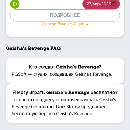
27/
апр
/2026
ПОДРОБНЕЕ
Смотри Лучшие Акции
Geisha's Revenge FAQ
Кто создал Geisha's Revenge?
PGSoft — студия, создавшая Geisha's Revenge.
Я могу играть Geisha's Revenge бесплатно?
Ты попал по адресу если хочешь играть Geisha's
Revenge бесплатно. DomSlotov предлагает
бесплатную версию Geisha's Revenge!