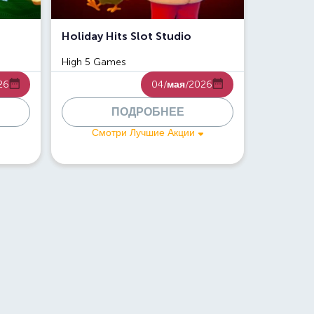
Holiday Hits Slot Studio
High 5 Games
26
04/
мая
/2026
ПОДРОБНЕЕ
Смотри Лучшие Акции