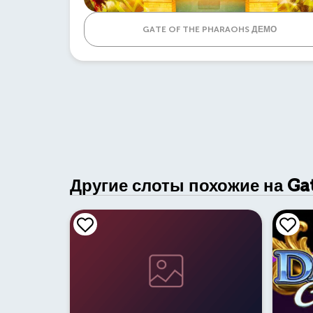
GATE OF THE PHARAOHS ДЕМО
Другие слоты похожие на Ga