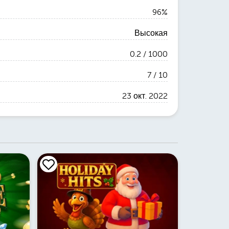
96%
Высокая
0.2
/
1000
7 / 10
23 окт. 2022