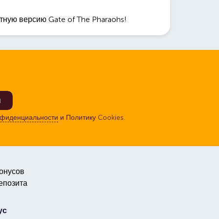
тную версию Gate of The Pharaohs!
нфиденциальности
и Политику Cookies.
онусов
епозита
ус