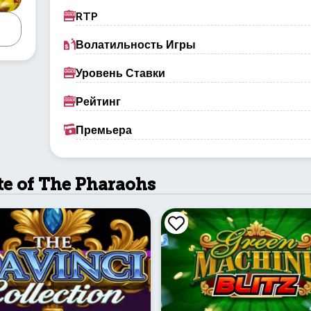
RTP
Волатильность Игры
Уровень Ставки
Рейтинг
Премьера
te of The Pharaohs