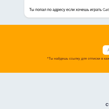
Ты попал по адресу если хочешь играть Gat
*Ты найдешь ссылку для отписки в ка
С