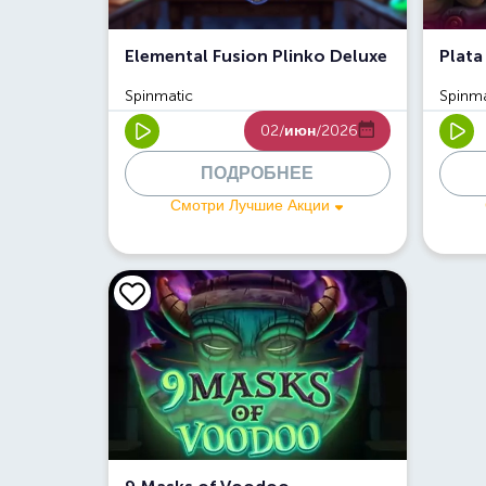
Elemental Fusion Plinko Deluxe
Plat
Spinmatic
Spinma
02/
июн
/2026
ПОДРОБНЕЕ
Смотри Лучшие Акции