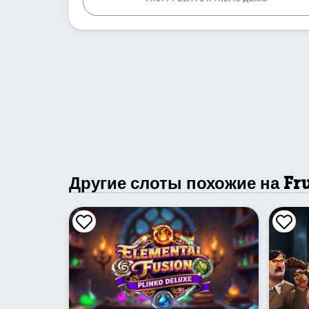
Другие слоты похожие на Fru