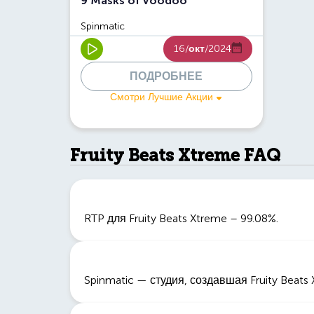
9 Masks of Voodoo
Spinmatic
16/
окт
/2024
ПОДРОБНЕЕ
Смотри Лучшие Акции
Fruity Beats Xtreme FAQ
RTP для Fruity Beats Xtreme – 99.08%.
Spinmatic — студия, создавшая Fruity Beats 