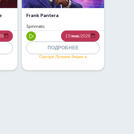
e
Frank Pantera
Spinmatic
26
13/
янв
/2026
ПОДРОБНЕЕ
Смотри Лучшие Акции