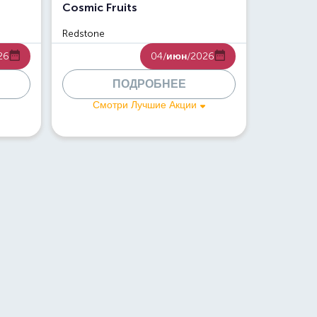
Cosmic Fruits
Redstone
26
04/
июн
/2026
ПОДРОБНЕЕ
Смотри Лучшие Акции