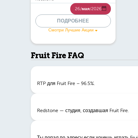
26/
мая
/2026
ПОДРОБНЕЕ
Смотри Лучшие Акции
Fruit Fire FAQ
RTP для Fruit Fire – 96.5%.
Redstone — студия, создавшая Fruit Fire.
Ты попал по адресу если хочешь играть Frui