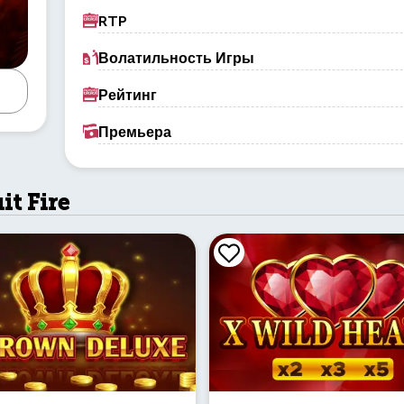
RTP
Волатильность Игры
Рейтинг
Премьера
it Fire