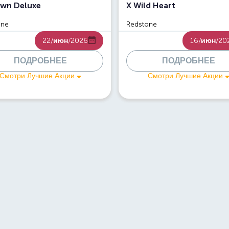
own Deluxe
X Wild Heart
one
Redstone
22/
июн
/2026
16/
июн
/20
ПОДРОБНЕЕ
ПОДРОБНЕЕ
Смотри Лучшие Акции
Смотри Лучшие Акции