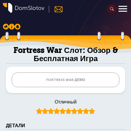
DomSlotov
Fortress War Слот: Обзор &
Бесплатная Игра
FORTRESS WAR ДЕМО
Отличный
ДЕТАЛИ