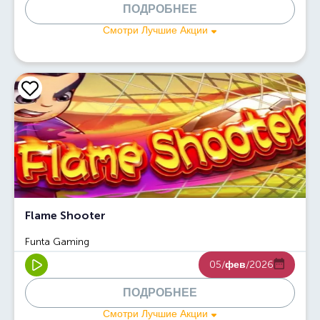
ПОДРОБНЕЕ
Смотри Лучшие Акции
Flame Shooter
Funta Gaming
05/
фев
/2026
ПОДРОБНЕЕ
Смотри Лучшие Акции