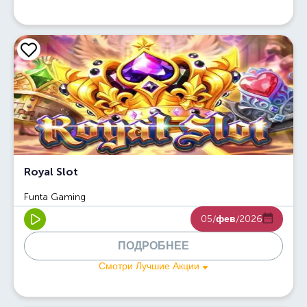
Royal Slot
Funta Gaming
05/
фев
/2026
ПОДРОБНЕЕ
Смотри Лучшие Акции