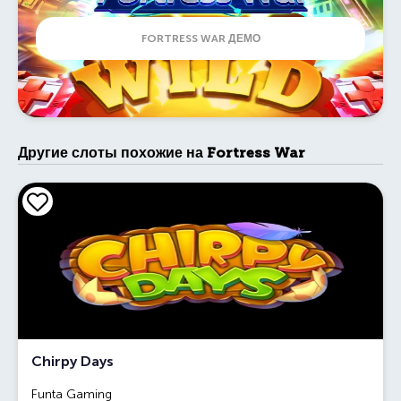
FORTRESS WAR ДЕМО
Другие слоты похожие на Fortress War
Chirpy Days
Funta Gaming