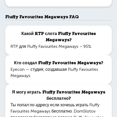
Fluffy Favourites Megaways FAQ
Какой RTP слота Fluffy Favourites
Megaways?
RTP для Fluffy Favourites Megaways – 95%.
Кто создал Fluffy Favourites Megaways?
Eyecon — студия, создавшая Fluffy Favourites
Megaways.
Я могу играть Fluffy Favourites Megaways
бесплатно?
Ты попал по адресу если хочешь играть Fluffy
Favourites Megaways бесплатно. DomSlotov