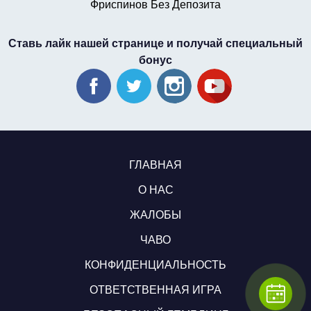
Фриспинов Без Депозита
Ставь лайк нашей странице и получай специальный
бонус
ГЛАВНАЯ
О НАС
ЖАЛОБЫ
ЧАВО
КОНФИДЕНЦИАЛЬНОСТЬ
ОТВЕТСТВЕННАЯ ИГРА