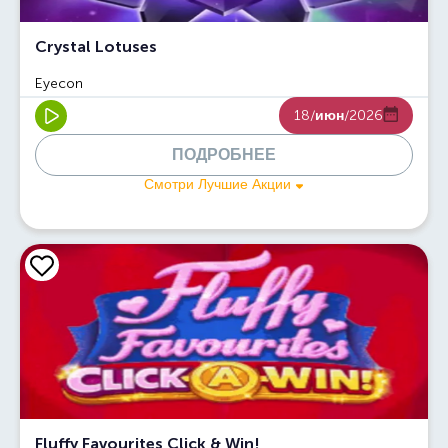
Crystal Lotuses
Eyecon
18/
июн
/2026
ПОДРОБНЕЕ
Смотри Лучшие Акции
Fluffy Favourites Click & Win!