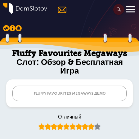
DomSlotov
Fluffy Favourites Megaways
Слот: Обзор & Бесплатная
Игра
FLUFFY FAVOURITES MEGAWAYS ДЕМО
Отличный