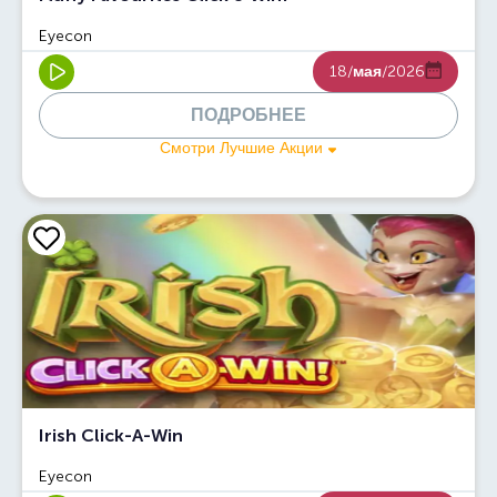
Eyecon
18/
мая
/2026
ПОДРОБНЕЕ
Смотри Лучшие Акции
Irish Click-A-Win
Eyecon