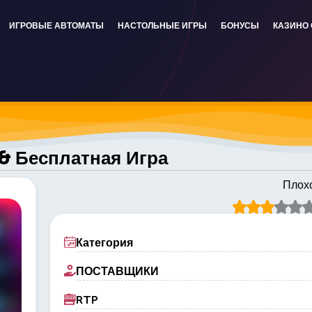
ИГРОВЫЕ АВТОМАТЫ
НАСТОЛЬНЫЕ ИГРЫ
БОНУСЫ
КАЗИНО
 & Бесплатная Игра
Плох
Категория
ПОСТАВЩИКИ
RTP