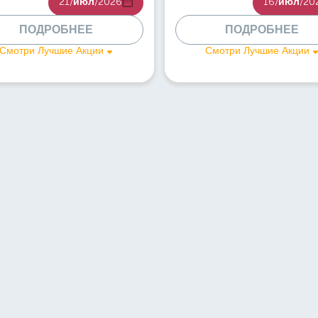
21/
июл
/2026
16/
июл
/20
ПОДРОБНЕЕ
ПОДРОБНЕЕ
Смотри Лучшие Акции
Смотри Лучшие Акции