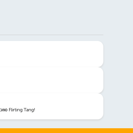
ю Flirting Tang!