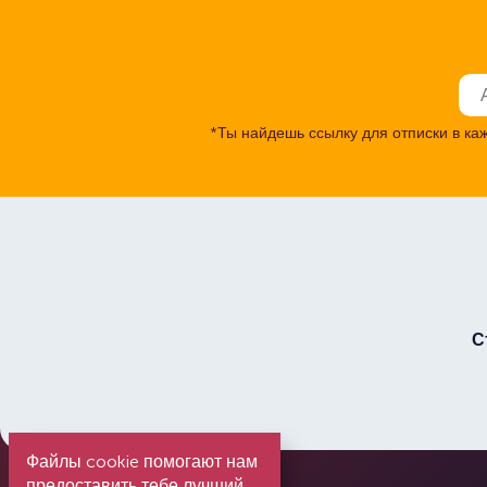
*Ты найдешь ссылку для отписки в ка
С
Файлы cookie помогают нам
предоставить тебе лучший