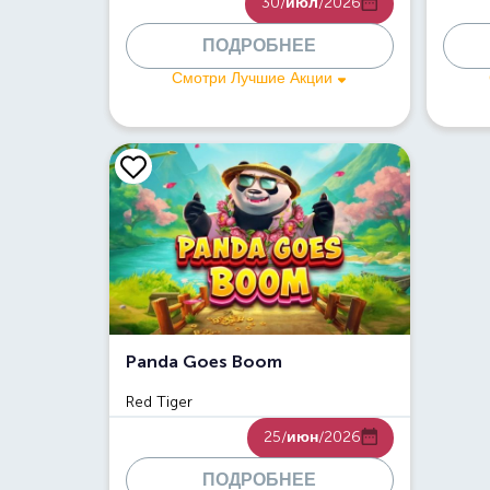
30/
июл
/2026
ПОДРОБНЕЕ
Смотри Лучшие Акции
Panda Goes Boom
Red Tiger
25/
июн
/2026
ПОДРОБНЕЕ