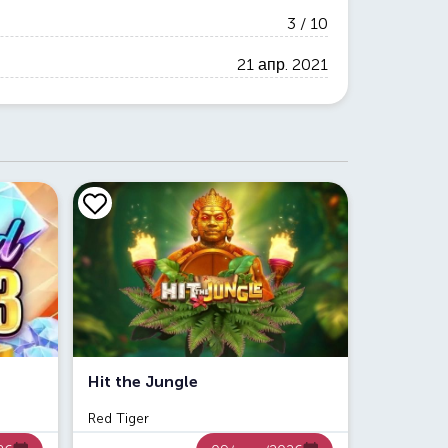
3 / 10
21 апр. 2021
Hit the Jungle
Red Tiger