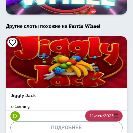
Другие слоты похожие на Ferris Wheel
Jiggly Jack
E-Gaming
11/
сен
/2023
ПОДРОБНЕЕ