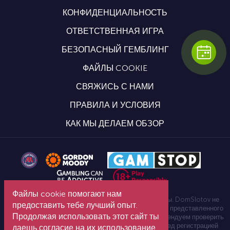
КОНФИДЕНЦИАЛЬНОСТЬ
ОТВЕТСТВЕННАЯ ИГРА
БЕЗОПАСНЫЙ ГЕМБЛИНГ
ФАЙЛЫ COOKIE
СВЯЖИСЬ С НАМИ
ПРАВИЛА И УСЛОВИЯ
КАК МЫ ДЕЛАЕМ ОБЗОР
Файлы cookie помогают нам
Copyright © 2024 DomSlotov, все права защищены. DomSlotov не
предоставить тебе лучший опыт.
несет ответственности за действительность любого представленного
Продолжая использовать этот сайт ты
предложения на веб-сайте. Мы настоятельно рекомендуем проверить
условия и положения всех упомянутых казино перед регистрацией
даешь согласие на их использование.