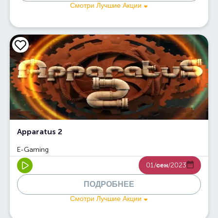
Смотри Лучшие Акции
Apparatus 2
E-Gaming
01/
сен
/2023
ПОДРОБНЕЕ
Смотри Лучшие Акции