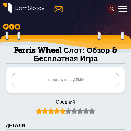
DomSlotov
Ferris Wheel Слот: Обзор &
Бесплатная Игра
FERRIS WHEEL ДЕМО
Средний
ДЕТАЛИ