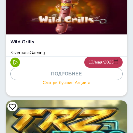
Wild Grills
SilverbackGaming
13/
мая
/2025
ПОДРОБНЕЕ
Смотри Лучшие Акции