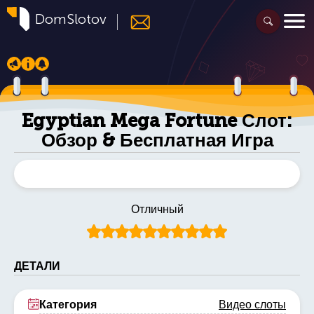
DomSlotov
Egyptian Mega Fortune Слот:
Обзор & Бесплатная Игра
Отличный
ДЕТАЛИ
Категория
Видео слоты