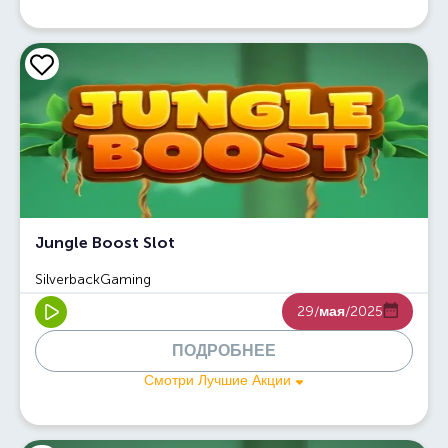
Jungle Boost Slot
SilverbackGaming
29/
мая
/2025
ПОДРОБНЕЕ
Смотри Лучшие Акции