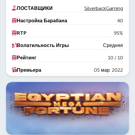
ПОСТАВЩИКИ
SilverbackGaming
Настройка Барабана
40
RTP
95%
Волатильность Игры
Средняя
Рейтинг
10 / 10
Премьера
05 мар. 2022