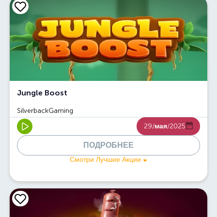
Jungle Boost
SilverbackGaming
29/
мая
/2025
ПОДРОБНЕЕ
Смотри Лучшие Акции