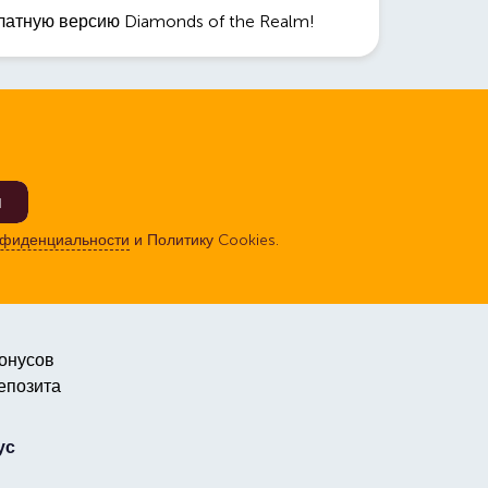
латную версию Diamonds of the Realm!
нфиденциальности
и Политику Cookies.
онусов
епозита
ус