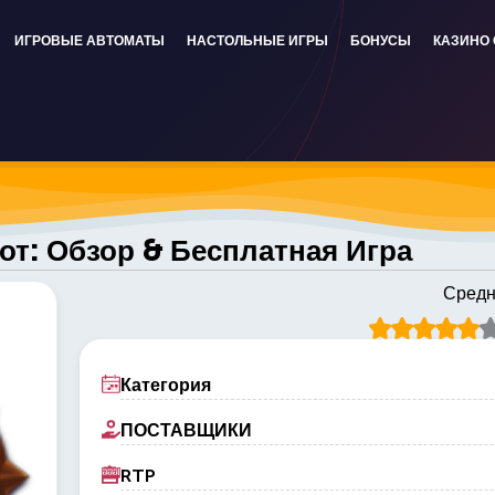
ИГРОВЫЕ АВТОМАТЫ
НАСТОЛЬНЫЕ ИГРЫ
БОНУСЫ
КАЗИНО
от: Обзор & Бесплатная Игра
Сред
Категория
ПОСТАВЩИКИ
RTP