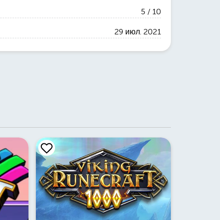
5 / 10
29 июл. 2021