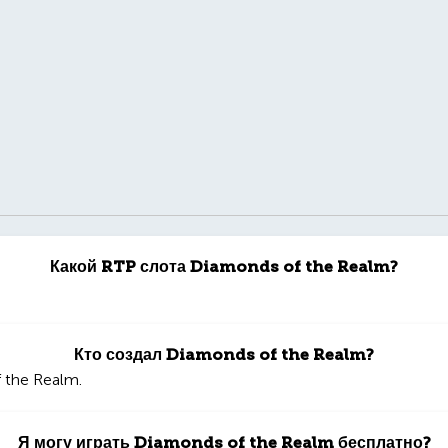
Какой RTP слота Diamonds of the Realm?
Кто создал Diamonds of the Realm?
 the Realm.
Я могу играть Diamonds of the Realm бесплатно?