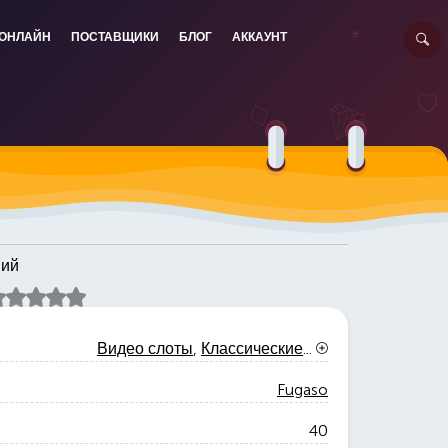
Бездепозитные Бонусы
Pragmatic Play
Фриспины Б
En
 ОНЛАЙН
ПОСТАВЩИКИ
БЛОГ
АККАУНТ
Вх
Приветственные Бонусы Казино
NetEnt
Sp
ний
Видео слоты
,
Классические
...
Fugaso
40