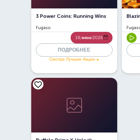
3 Power Coins: Running Wins
Blazi
Fugaso
Fugas
18/
июн
/2026
ПОДРОБНЕЕ
Смотри Лучшие Акции