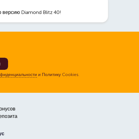
 версию Diamond Blitz 40!
нфиденциальности
и Политику Cookies.
онусов
епозита
ус