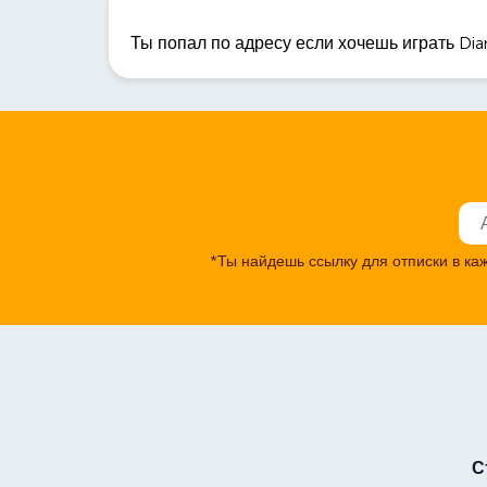
Ты попал по адресу если хочешь играть Dia
*Ты найдешь ссылку для отписки в ка
С