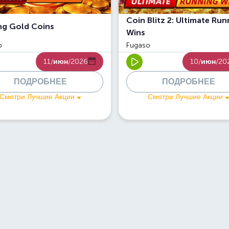
Coin Blitz 2: Ultimate Run
ng Gold Coins
Wins
o
Fugaso
11/
июн
/2026
10/
июн
/20
ПОДРОБНЕЕ
ПОДРОБНЕЕ
Смотри Лучшие Акции
Смотри Лучшие Акции