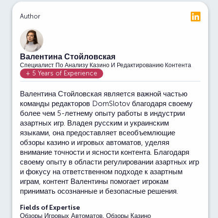
Author
Валентина Стойловская
Специалист По Анализу Казино И Редактированию Контента
+ 5 Years of Experience
Валентина Стойловская является важной частью
команды редакторов DomSlotov благодаря своему
более чем 5-летнему опыту работы в индустрии
азартных игр. Владея русским и украинским
языками, она предоставляет всеобъемлющие
обзоры казино и игровых автоматов, уделяя
внимание точности и ясности контента. Благодаря
своему опыту в области регулировании азартных игр
и фокусу на ответственном подходе к азартным
играм, контент Валентины помогает игрокам
принимать осознанные и безопасные решения.
Fields of Expertise
Обзоры Игровых Автоматов, Обзоры Казино