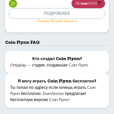
28/
мая
/2026
ПОДРОБНЕЕ
Смотри Лучшие Акции
Coin Flynn FAQ
Кто создал Coin Flynn?
Onlyplay — студия, создавшая Coin Flynn.
Я могу играть Coin Flynn бесплатно?
Ты попал по адресу если хочешь играть Coin
Flynn бесплатно. DomSlotov предлагает
бесплатную версию Coin Flynn!