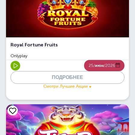
Royal Fortune Fruits
Onlyplay
25/
июн
/2026
ПОДРОБНЕЕ
Смотри Лучшие Акции