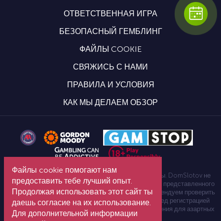
ОТВЕТСТВЕННАЯ ИГРА
БЕЗОПАСНЫЙ ГЕМБЛИНГ
ФАЙЛЫ COOKIE
СВЯЖИСЬ С НАМИ
ПРАВИЛА И УСЛОВИЯ
КАК МЫ ДЕЛАЕМ ОБЗОР
Файлы cookie помогают нам
Copyright © 2024 DomSlotov, все права защищены. DomSlotov не
предоставить тебе лучший опыт.
несет ответственности за действительность любого представленного
Продолжая использовать этот сайт ты
предложения на веб-сайте. Мы настоятельно рекомендуем проверить
условия и положения всех упомянутых казино перед регистрацией
даешь согласие на их использование.
аккаунта и внесения депозита. Возрастные ограничения для азартных
Для дополнительной информации
игр – 18 лет. Играй ответственно.