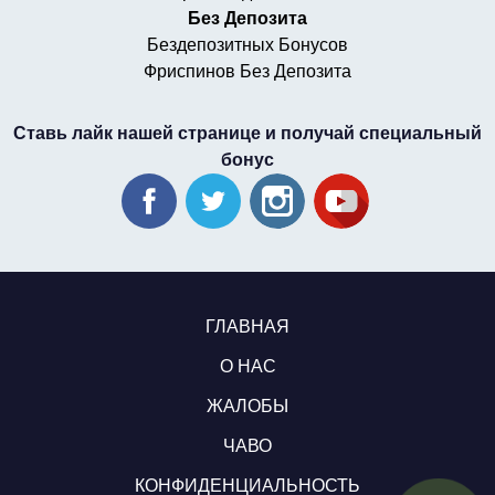
Без Депозита
Бездепозитных Бонусов
Фриспинов Без Депозита
Ставь лайк нашей странице и получай специальный
бонус
ГЛАВНАЯ
О НАС
ЖАЛОБЫ
ЧАВО
КОНФИДЕНЦИАЛЬНОСТЬ