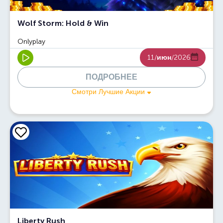
Wolf Storm: Hold & Win
Onlyplay
11/
июн
/2026
ПОДРОБНЕЕ
Смотри Лучшие Акции
Liberty Rush