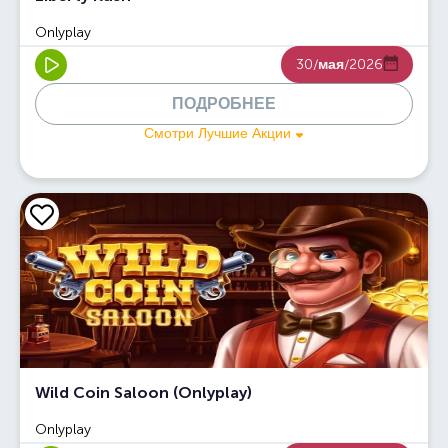
Onlyplay
30/
мая
/2026
ПОДРОБНЕЕ
Смотри Лучшие Акции
Wild Coin Saloon (Onlyplay)
Onlyplay