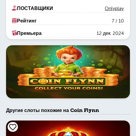
ПОСТАВЩИКИ
Onlyplay
Рейтинг
7 / 10
Премьера
12 дек. 2024
Другие слоты похожие на Coin Flynn